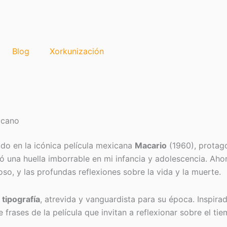
Blog
Xorkunización
icano
ado en la icónica película mexicana
Macario
(1960), protag
jó una huella imborrable en mi infancia y adolescencia. Ah
oso, y las profundas reflexiones sobre la vida y la muerte.
u
tipografía
, atrevida y vanguardista para su época. Inspirad
rases de la película que invitan a reflexionar sobre el ti